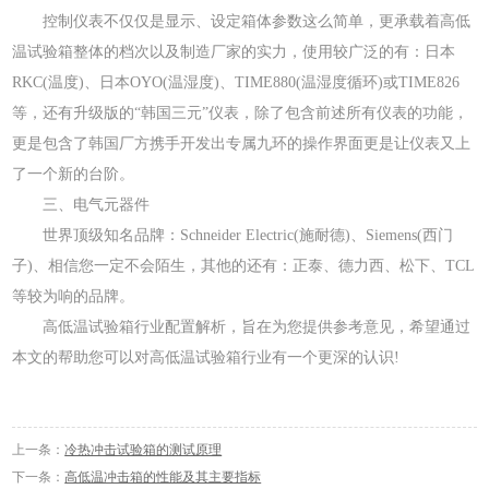
控制仪表不仅仅是显示、设定箱体参数这么简单，更承载着高低
温试验箱整体的档次以及制造厂家的实力，使用较广泛的有：日本
RKC(温度)、日本OYO(温湿度)、TIME880(温湿度循环)或TIME826
等，还有升级版的“韩国三元”仪表，除了包含前述所有仪表的功能，
更是包含了韩国厂方携手开发出专属九环的操作界面更是让仪表又上
了一个新的台阶。
三、电气元器件
世界顶级知名品牌：Schneider Electric(施耐德)、Siemens(西门
子)、相信您一定不会陌生，其他的还有：正泰、德力西、松下、TCL
等较为响的品牌。
高低温试验箱行业配置解析，旨在为您提供参考意见，希望通过
本文的帮助您可以对高低温试验箱行业有一个更深的认识!
上一条：
冷热冲击试验箱的测试原理
下一条：
高低温冲击箱的性能及其主要指标