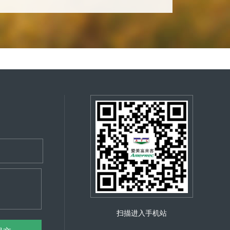
扫描进入手机站