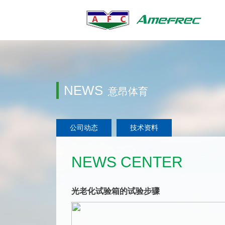
NEWS
意昂体育
公司动态
技术资料
NEWS CENTER
光老化试验箱的试验步骤