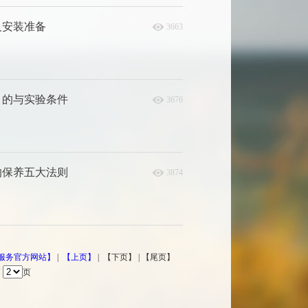
及安装准备
3663
目的与实验条件
3676
的保养五大法则
3874
服务官方网站】
|
【上页】
| 【下页】 | 【尾页】
第
页