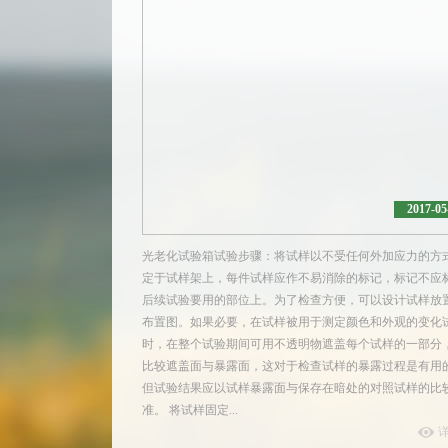
2017-05
光老化试验箱试验步骤：将试样以不受任何外加应力的方
定于试样架上，每件试样应作不易消除的标记，标记不应
后续试验要用的部位上。为了检查方便，可以设计试样放
布置图。如果必要，在试样被用于测定颜色和外观的变化
时，在整个试验期间可用不透明物遮盖每个试样的一部分
比较遮盖面与暴露面，这对于检查试样的暴露过程是有用
但试验结果应以试样暴露面与保存在暗处的对照试样的比
准。 将试样固定...
详